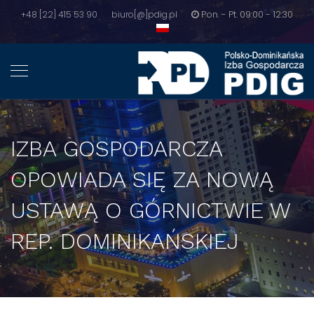
+48 [22] 415 53 90
biuro[@]pdig.pl
Pon. - Pt. 09:00 - 12:30
IZBA GOSPODARCZA
OPOWIADA SIĘ ZA NOWĄ
USTAWĄ O GÓRNICTWIE W
REP. DOMINIKAŃSKIEJ