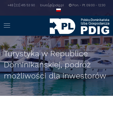
+48 [22] 415 53 90
biuro[@]pdig.pl
Pon. - Pt. 09:00 - 12:30
Turystyka w Republice
Dominikańskiej, podróż
możliwości dla inwestorów