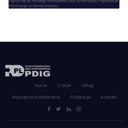
Zapisz się do naszego newslettera, aby otrzymywać najświeższe
informacje na temat biznesu.
Home
O Izbie
Usługi
Współpraca Bilateralna
Publikacje
Kontakt