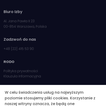
Biuro Izby
Al. Jana Pawła II 23
00-854 Warszawa, Polska
Zadzwoń do nas
+48 [22] 415 53 90
RODO
Polityka prywatności
Klauzula informacyjna
Pomoc
W celu świadczenia usług na najwyższym
poziomie stosujemy pliki cookies. Korzystanie z
Potrzebujesz pomocy
naszej witryny oznacza, że będą one
Skontaktuj się z nami