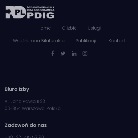
Home
O Izbie
Usługi
Współpraca Bilateralna
Publikacje
Kontakt
Biuro Izby
Al. Jana Pawła II 23
00-854 Warszawa, Polska
Zadzwoń do nas
+48 [22] 415 53 90