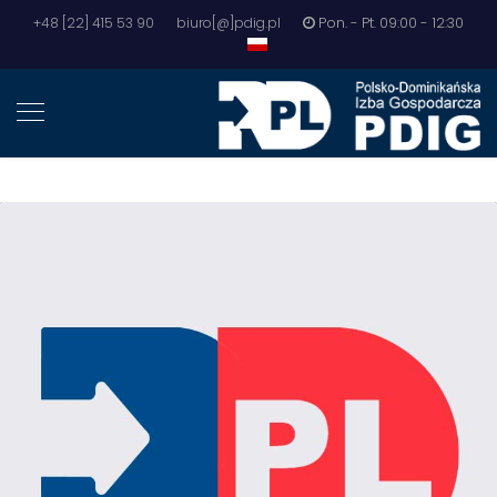
+48 [22] 415 53 90
biuro[@]pdig.pl
Pon. - Pt. 09:00 - 12:30